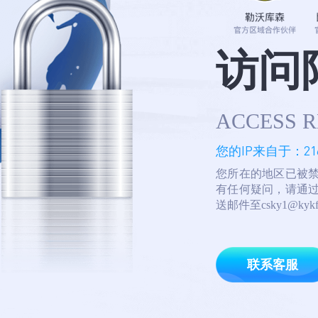
访问
ACCESS R
您的IP来自于：
21
您所在的地区已被
有任何疑问，请通
送邮件至csky1@ky
联系客服